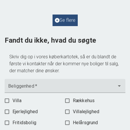
2
Boligareal
69
m
2
Grundareal
805
m
Ejendomstype
Fritidsbolig
Se flere
1.295.000 kr.
Fandt du ikke, hvad du søgte
Skriv dig op i vores køberkartotek, så er du blandt de
første vi kontakter når der kommer nye boliger til salg,
der matcher dine ønsker.
Beliggenhed
*
Villa
Rækkehus
Ejerlejlighed
Villalejlighed
Fritidsbolig
Helårsgrund