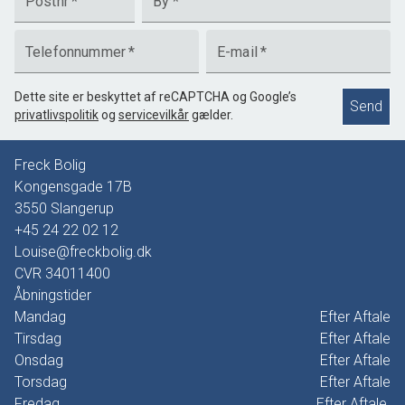
Postnr
*
By
*
Telefonnummer
*
E-mail
*
Dette site er beskyttet af reCAPTCHA og Google’s
Send
privatlivspolitik
og
servicevilkår
gælder.
Freck Bolig
Kongensgade 17B
3550
Slangerup
+45 24 22 02 12
Louise@freckbolig.dk
CVR
34011400
Åbningstider
Mandag
Efter Aftale
Tirsdag
Efter Aftale
Onsdag
Efter Aftale
Torsdag
Efter Aftale
Fredag
Efter Aftale.