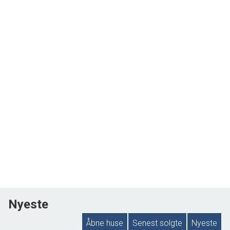
Nyeste
Åbne huse
Senest solgte
Nyeste