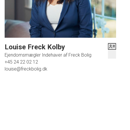
Louise Freck Kolby
Ejendomsmægler Indehaver af Freck Bolig
+45 24 22 02 12
louise@freckbolig.dk