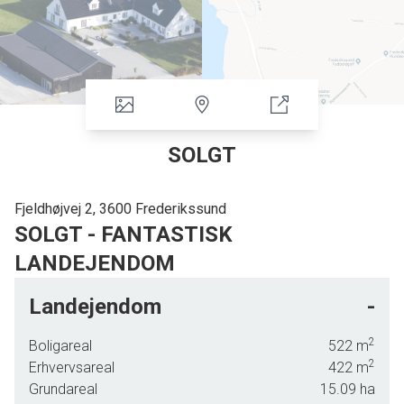
SOLGT
Fjeldhøjvej 2, 3600 Frederikssund
SOLGT - FANTASTISK
LANDEJENDOM
FANTASTISK LANDEJENDOM MED TOTALRENOVERET STUEHUS, 15 HA
Landejendom
-
JORD OG GODE MULIGHEDHEDER FOR JAGT
2
Boligareal
522
m
Vi er meget glade for det netop var os der fik lov at sælge denne smukke ejendom, hver
2
Erhvervsareal
422
m
en fremvisning har været en fornøjelse.
Grundareal
15.09
ha