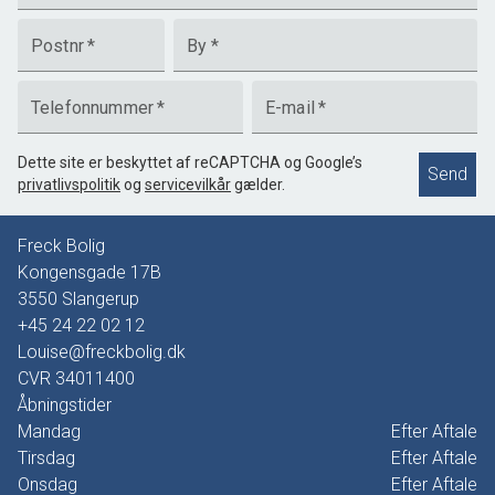
Postnr
*
By
*
Telefonnummer
*
E-mail
*
Dette site er beskyttet af reCAPTCHA og Google’s
Send
privatlivspolitik
og
servicevilkår
gælder.
Freck Bolig
Kongensgade 17B
3550
Slangerup
+45 24 22 02 12
Louise@freckbolig.dk
CVR
34011400
Åbningstider
Mandag
Efter Aftale
Tirsdag
Efter Aftale
Onsdag
Efter Aftale