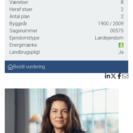
Værelser
8
Går du i salgstanker, så kontakt Louise på telefon 24220212
Heraf stuer
2
Intet er for stort eller småt til os og hos os får alle boliger særbehandling.
Antal plan
2
Byggeår
1900
/ 2009
Sagsnummer
00575
Ejendomstype
Landejendom
Energimærke
Landbrugspligt
Ja
Bestil vurdering