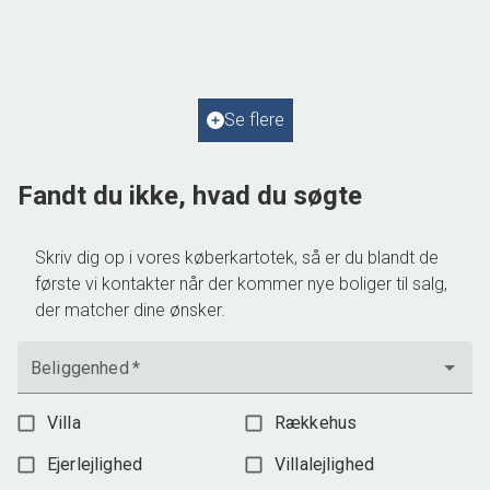
4050 Skibby
2
Boligareal
69
m
2
Grundareal
805
m
Ejendomstype
Fritidsbolig
Se flere
1.295.000 kr.
Fandt du ikke, hvad du søgte
Skriv dig op i vores køberkartotek, så er du blandt de
første vi kontakter når der kommer nye boliger til salg,
der matcher dine ønsker.
Beliggenhed
*
Villa
Rækkehus
Ejerlejlighed
Villalejlighed