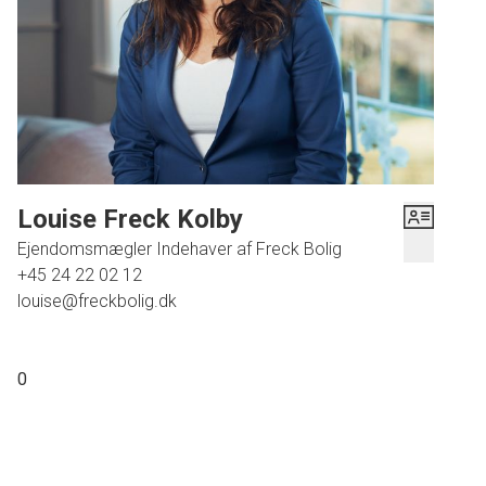
Louise Freck Kolby
Ejendomsmægler Indehaver af Freck Bolig
+45 24 22 02 12
louise@freckbolig.dk
0