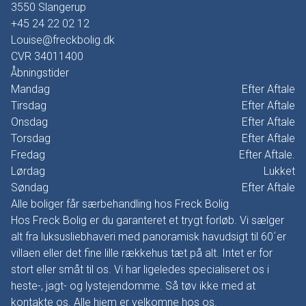
3550
Slangerup
+45 24 22 02 12
Louise@freckbolig.dk
CVR
34011400
Åbningstider
Mandag
Efter Aftale
Tirsdag
Efter Aftale
Onsdag
Efter Aftale
Torsdag
Efter Aftale
Fredag
Efter Aftale.
Lørdag
Lukket
Søndag
Efter Aftale
Alle boliger får særbehandling hos Freck Bolig
Hos Freck Bolig er du garanteret et trygt forløb. Vi sælger
alt fra luksusliebhaveri med panoramisk havudsigt til 60´er
villaen eller det fine lille rækkehus tæt på alt. Intet er for
stort eller småt til os. Vi har ligeledes specialiseret os i
heste-, jagt- og lystejendomme. Så tøv ikke med at
kontakte os. Alle hjem er velkomne hos os.