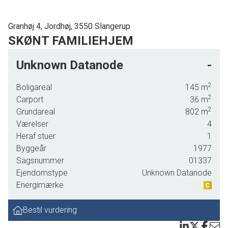
Granhøj 4, Jordhøj, 3550 Slangerup
SKØNT FAMILIEHJEM
DENNE SKØNNE BOLIG BLEV SOLGT PÅ 14 DAGE TIL
Unknown Datanode
-
PRISEN - KONTAKT OS FOR EN VURDERING HVIS DU
GÅR I SALGSTANKER
2
Boligareal
145
m
2
Carport
36
m
2
Grundareal
802
m
Værelser
4
Heraf stuer
1
Byggeår
1977
Sagsnummer
01337
Ejendomstype
Unknown Datanode
Energimærke
Bestil vurdering