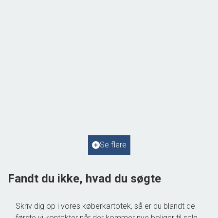
Hyllingeriis 97, Østby
4050 Skibby
2
Boligareal
69
m
2
Grundareal
805
m
Ejendomstype
Fritidsbolig
Se flere
1.295.000 kr.
Fandt du ikke, hvad du søgte
Skriv dig op i vores køberkartotek, så er du blandt de
første vi kontakter når der kommer nye boliger til salg,