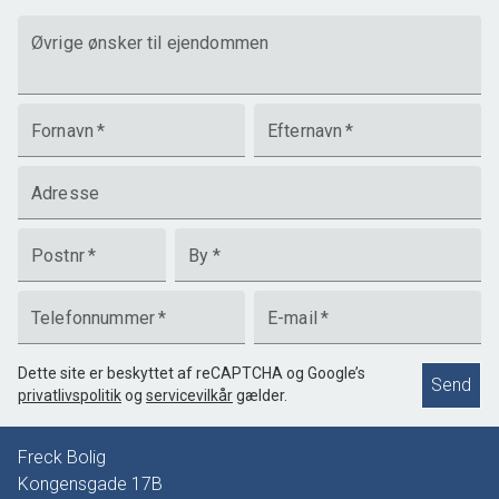
Øvrige ønsker til ejendommen
Fornavn
*
Efternavn
*
Adresse
Postnr
*
By
*
Telefonnummer
*
E-mail
*
Dette site er beskyttet af reCAPTCHA og Google’s
Send
privatlivspolitik
og
servicevilkår
gælder.
Freck Bolig
Kongensgade 17B