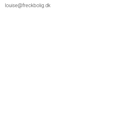
louise@freckbolig.dk