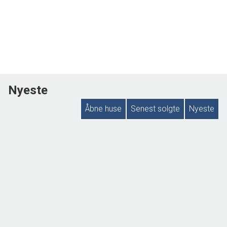
Nyeste
Åbne huse
Senest solgte
Nyeste
ÅBENT HUS MED TILMELDING