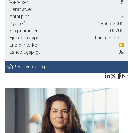
Værelser
5
Heraf stuer
1
Antal plan
2
Byggeår
1860
/ 2006
Sagsnummer
00700
Ejendomstype
Landejendom
Energimærke
Landbrugspligt
Ja
Bestil vurdering