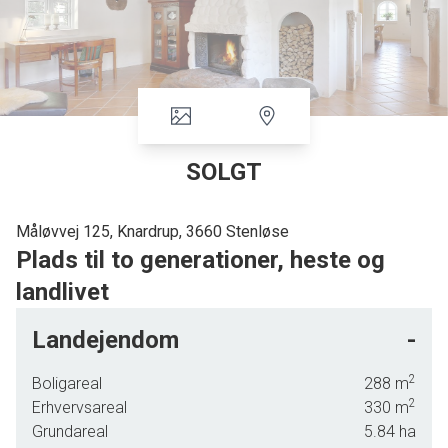
SOLGT
Måløvvej 125, Knardrup, 3660 Stenløse
Plads til to generationer, heste og
landlivet
Vi har stor efterspørgsel efter landejendomme så går du I salgs tanker så
Landejendom
-
kontakt Louise på telefon 2422 0212 for en salgsvurdering af din ejendom
2
Boligareal
288
m
2
Erhvervsareal
330
m
Grundareal
5.84
ha