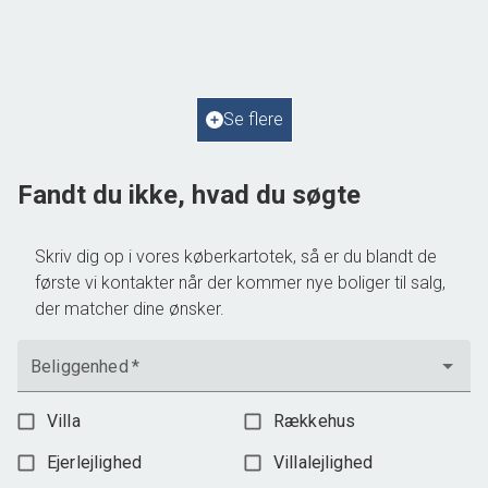
4050 Skibby
2
Boligareal
69
m
2
Grundareal
805
m
Ejendomstype
Fritidsbolig
Se flere
1.295.000 kr.
Fandt du ikke, hvad du søgte
Skriv dig op i vores køberkartotek, så er du blandt de
første vi kontakter når der kommer nye boliger til salg,
der matcher dine ønsker.
Beliggenhed
*
Villa
Rækkehus
Ejerlejlighed
Villalejlighed