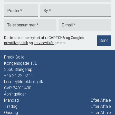
Postnr
*
By
*
Telefonnummer
*
E-mail
*
Dette site er beskyttet af reCAPTCHA og Google’s
Send
privatlivspolitik
og
servicevilkår
gælder.
Freck Bolig
Kongensgade 17B
3550
Slangerup
+45 24 22 02 12
Louise@freckbolig.dk
CVR
34011400
Åbningstider
Mandag
Efter Aftale
Tirsdag
Efter Aftale
Onsdag
Efter Aftale