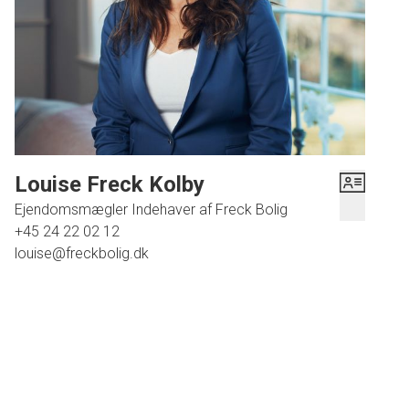
Louise Freck Kolby
Ejendomsmægler Indehaver af Freck Bolig
+45 24 22 02 12
louise@freckbolig.dk