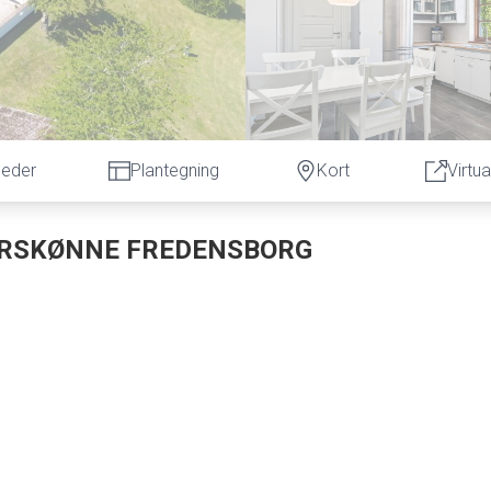
lleder
Plantegning
Kort
Virtua
TURSKØNNE FREDENSBORG
N
om nu skal skifte ejer efter at have været i samme families eje
f sjæl, charme og historie, og der er rigelig plads til alle jeres
p på og gå på jagt. Så hvis du drømmer om heste, kan du nemt