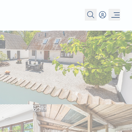
0
1
2
3
4
0
5
1
6
2
7
3
8
4
9
5
6
7