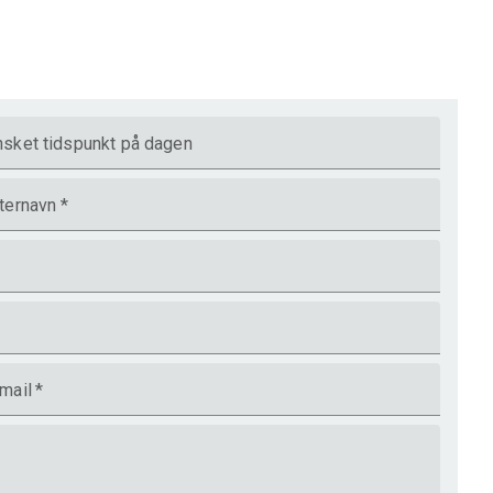
sket tidspunkt på dagen
 og
ternavn
*
have
mail
*