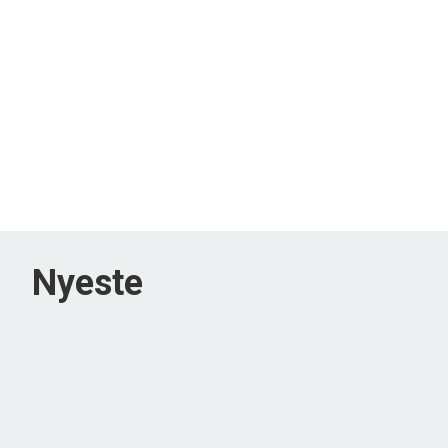
Nyeste
ÅBENT HUS MED TILMELDING