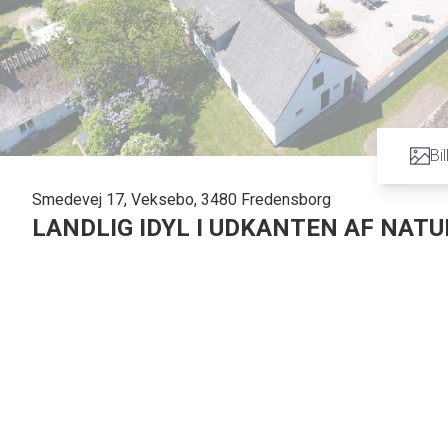
Bi
Smedevej 17, Veksebo, 3480 Fredensborg
LANDLIG IDYL I UDKANTEN AF NA
CHARMERENDE GENERATIONSGÅRD MED HØJT TIL HIMLE
Indhyllet i landlig idyl ligger denne charmerende ejendom, s
gennem fem generationer. I overtager her et hjem, der emmer a
drømme. Du får 14 Ha jord der i dag bruges til at køre wra
indhegne nogle store lækre folde.