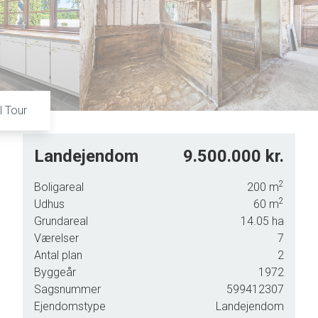
8
9
l Tour
Landejendom
9.500.000 kr.
2
Boligareal
200
m
2
Udhus
60
m
Grundareal
14.05
ha
Værelser
7
Antal plan
2
Byggeår
1972
Sagsnummer
599412307
Ejendomstype
Landejendom