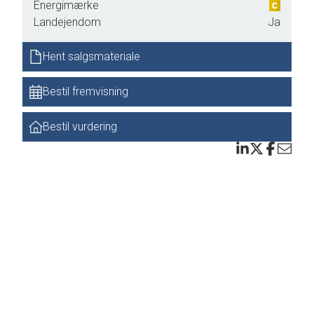
Energimærke
Landejendom
Ja
ske
er
Hent salgsmateriale
Bestil fremvisning
il
Bestil vurdering
r
ger.