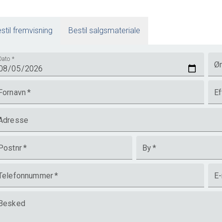
stil fremvisning
Bestil salgsmateriale
Dato
*
Øn
en. Naturen banker på hoveddøren, for I er omgivet af marker
yggelige gåture gennem det maleriske landskab med små gårde og
Fornavn
*
Ef
Adresse
fstanden til hverdagen, for I bor i Fredensborgs naturskønne
og meget andet. Her møder I også Fredensborg Slots flotte slots
Postnr
*
By
*
, hvor der om sommeren er rig mulighed for at nyde en frokost på
r altså natur, historie og oplevelser i det nære nabolag.
Telefonnummer
*
E-
Besked
isning allerede i dag.