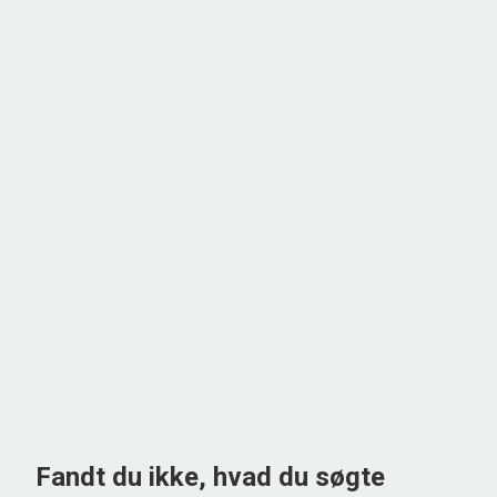
Slangerupvej 33,
3540 Lynge
2
Boligareal
162
m
2
Grundareal
2.647
m
Ejendomstype
Villa
3.650.000 kr.
Fandt du ikke, hvad du søgte