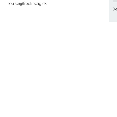
louise@freckbolig.dk
De