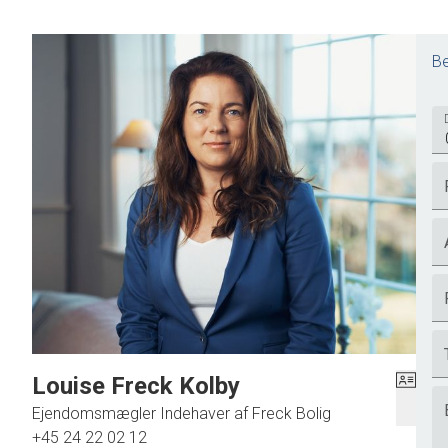
Be
DET GODE LIV PÅ LANDET – TÆT PÅ BYEN
Ejendommen er noget særligt, og det samme er beliggenhed
smukke skove, og fra huset kan I slentre direkte ud på h
heste på fold.
I bliver ét med naturen, men uden at gå på kompromis med a
udkant, så der er cykelafstand til skole, station, gågaden 
med den stemningsfulde allé, der fører jer ned til Esrum Sø
Skipperhuset, en sejltur på søen eller en is fra Sørup Is. I ha
Louise Freck Kolby
Ejendomsmægler Indehaver af Freck Bolig
Skal idyllen opleves med egne øjne? Kontakt os for en fremv
+45 24 22 02 12